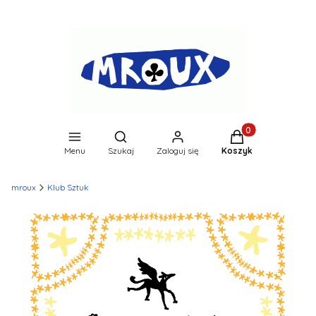
Produkty w koszyk
Otwórz wyszukiwarkę
Menu
Szukaj
Zaloguj się
Koszyk
mroux
Klub Sztuk