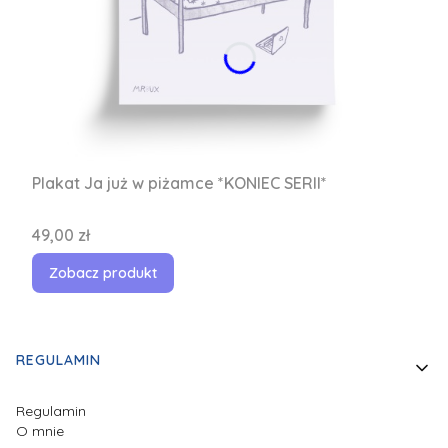
Plakat Ja już w piżamce *KONIEC SERII*
Cena
49,00 zł
Zobacz produkt
Linki w stopce
REGULAMIN
Regulamin
O mnie