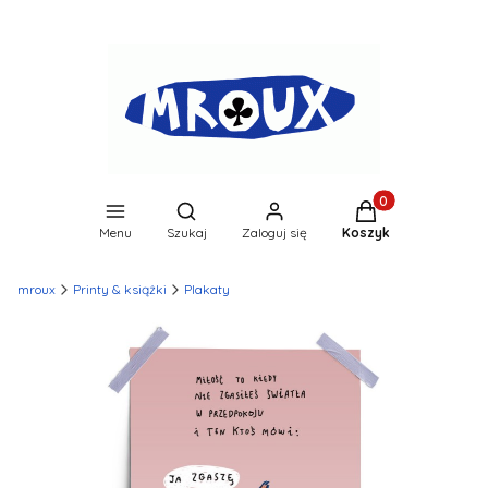
Produkty w koszyk
Otwórz wyszukiwarkę
Menu
Szukaj
Zaloguj się
Koszyk
mroux
Printy & książki
Plakaty