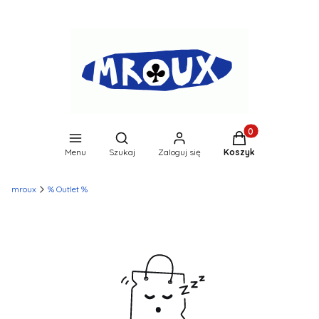
Produkty w koszyk
Otwórz wyszukiwarkę
Menu
Szukaj
Zaloguj się
Koszyk
mroux
% Outlet %