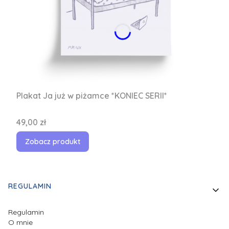
Plakat Ja już w piżamce *KONIEC SERII*
Cena
49,00 zł
Zobacz produkt
Linki w stopce
REGULAMIN
Regulamin
O mnie