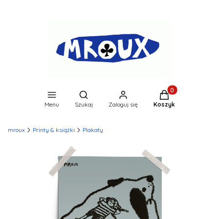
Produkty w koszyk
Otwórz wyszukiwarkę
Menu
Szukaj
Zaloguj się
Koszyk
mroux
Printy & książki
Plakaty