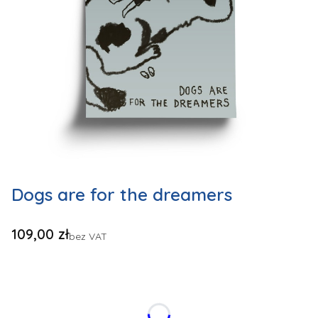
Dogs are for the dreamers
Cena
109,00 zł
bez VAT
Wybierz wariant produktu:
Poszczególne warianty mogą różnić się ceną