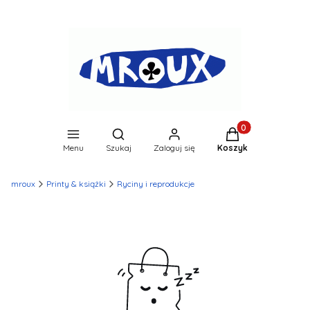
Produkty w koszyk
Otwórz wyszukiwarkę
Menu
Szukaj
Zaloguj się
Koszyk
mroux
Printy & książki
Ryciny i reprodukcje