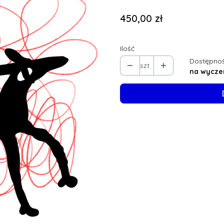
Cena
450,00 zł
Ilość
Dostępnoś
szt.
na wycze