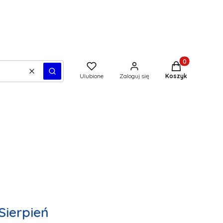
Produkty w kos
Wyczyść
Szukaj
Ulubione
Zaloguj się
Koszyk
ierpień