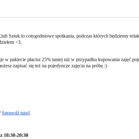
 Klub Sztuk to cotygodniowe spotkania, podczas których będziemy rela
dziełem <3.
je w pakiecie płacisz 25% taniej niż w przypadku kupowania zajęć poje
ożesz zapisać się też na pojedyncze zajęcia na próbę :)
?
Sprawdź tutaj!
dz 18:30-20:30