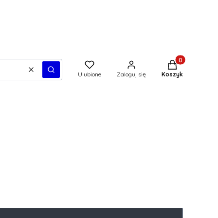
Produkty w kos
Wyczyść
Szukaj
Ulubione
Zaloguj się
Koszyk