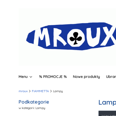
Menu
% PROMOCJE %
Nowe produkty
Ubran
mroux
FIAMMETTA
Lampy
Lam
Podkategorie
w kategorii: Lampy
Lista
W tej kat