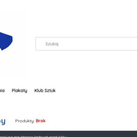
ia
Plakaty
Klub Sztuk
py
Produkty:
Brak
 produktów
egorii nie ma obecnie żadnych produktów