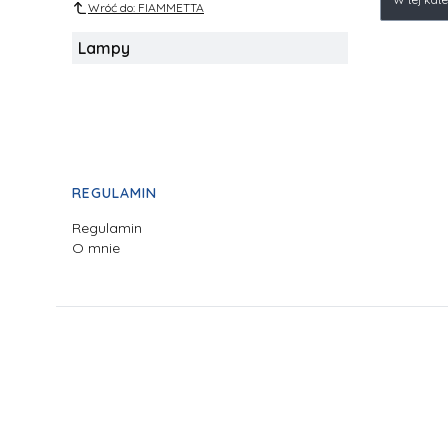
Wróć do: FIAMMETTA
Lampy
Linki w stopce
REGULAMIN
Regulamin
O mnie