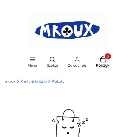
Produkty w koszyk
Otwórz wyszukiwarkę
Menu
Szukaj
Zaloguj się
Koszyk
mroux
Printy & książki
Plakaty