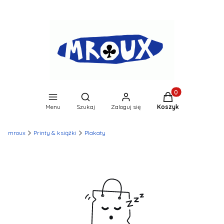
Produkty w koszyk
Otwórz wyszukiwarkę
Menu
Szukaj
Zaloguj się
Koszyk
mroux
Printy & książki
Plakaty