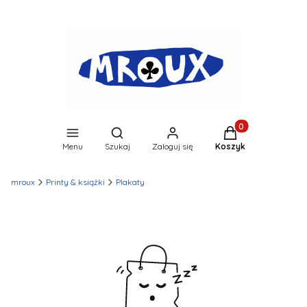
Produkty w koszyk
Otwórz wyszukiwarkę
Menu
Szukaj
Zaloguj się
Koszyk
mroux
Printy & książki
Plakaty